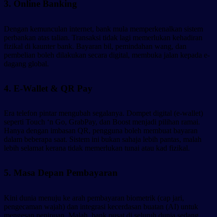
3. Online Banking
Dengan kemunculan internet, bank mula memperkenalkan sistem
perbankan atas talian. Transaksi tidak lagi memerlukan kehadiran
fizikal di kaunter bank. Bayaran bil, pemindahan wang, dan
pembelian boleh dilakukan secara digital, membuka jalan kepada e-
dagang global.
4. E-Wallet & QR Pay
Era telefon pintar mengubah segalanya. Dompet digital (e-wallet)
seperti Touch ‘n Go, GrabPay, dan Boost menjadi pilihan ramai.
Hanya dengan imbasan QR, pengguna boleh membuat bayaran
dalam beberapa saat. Sistem ini bukan sahaja lebih pantas, malah
lebih selamat kerana tidak memerlukan tunai atau kad fizikal.
5. Masa Depan Pembayaran
Kini dunia menuju ke arah pembayaran biometrik (cap jari,
pengecaman wajah) dan integrasi kecerdasan buatan (AI) untuk
mengesan penipuan. Malah, bank pusat di seluruh dunia sedang