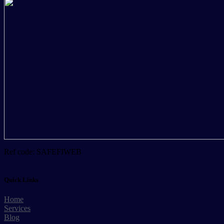
Ref code: SAFEFIWEB
Quick Links
Home
Services
Blog