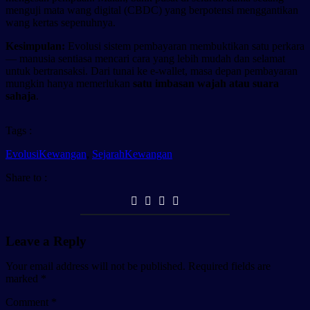
menguji mata wang digital (CBDC) yang berpotensi menggantikan
wang kertas sepenuhnya.
Kesimpulan:
Evolusi sistem pembayaran membuktikan satu perkara
— manusia sentiasa mencari cara yang lebih mudah dan selamat
untuk bertransaksi. Dari tunai ke e-wallet, masa depan pembayaran
mungkin hanya memerlukan
satu imbasan wajah atau suara
sahaja
.
Tags :
EvolusiKewangan
,
SejarahKewangan
Share to :
Leave a Reply
Your email address will not be published.
Required fields are
marked
*
Comment
*