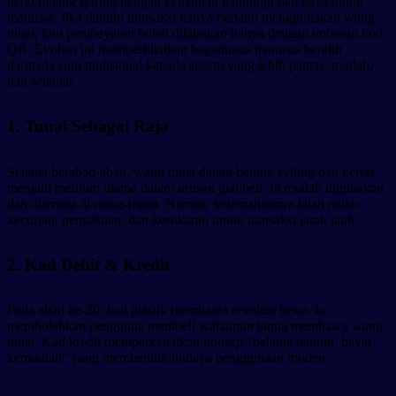
berkembang seiring dengan kemajuan teknologi dan gaya hidup
manusia. Jika dahulu transaksi hanya berlaku menggunakan wang
tunai, kini pembayaran boleh dilakukan hanya dengan imbasan kod
QR. Evolusi ini memperlihatkan bagaimana manusia beralih
daripada cara tradisional kepada sistem yang lebih pantas, mudah,
dan selamat.
1. Tunai Sebagai Raja
Selama berabad-abad, wang tunai dalam bentuk syiling dan kertas
menjadi medium utama dalam urusan jual beli. Ia mudah digunakan
dan diterima di mana-mana. Namun, kelemahannya ialah risiko
kecurian, pemalsuan, dan kesukaran untuk transaksi jarak jauh.
2. Kad Debit & Kredit
Pada abad ke-20, kad plastik membawa revolusi besar. Ia
membolehkan pengguna membeli walaupun tanpa membawa wang
tunai. Kad kredit memperkenalkan konsep “belanja dahulu, bayar
kemudian” yang membentuk budaya penggunaan moden.