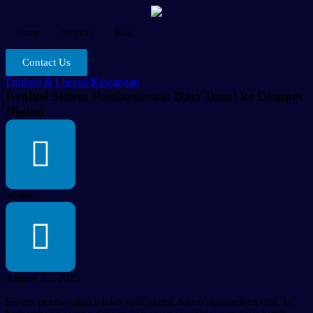
Home
Services
Blog
Contact Us
Edukasi & Literasi Kewangan
Evolusi Sistem Pembayaran: Dari Tunai ke Dompet
Digital
admin
August 22, 2025
Sistem pembayaran adalah nadi utama dalam ekonomi moden. Ia